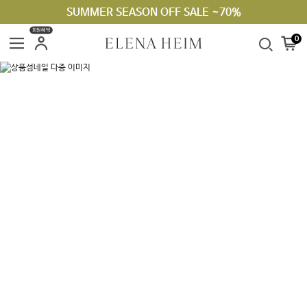
SUMMER SEASON OFF SALE ~70%
회원혜택
0