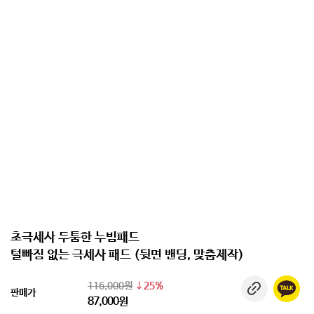
초극세사 두툼한 누빔패드
털빠짐 없는 극세사 패드 (뒷면 밴딩, 맞춤제작)
116,000원
25%
판매가
87,000원