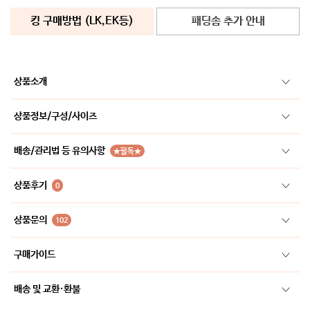
킹 구매방법 (LK,EK등)
패딩솜 추가 안내
상품소개
상품정보/구성/사이즈
배송/관리법 등 유의사항
★필독★
상품후기
0
상품문의
102
구매가이드
배송 및 교환·환불