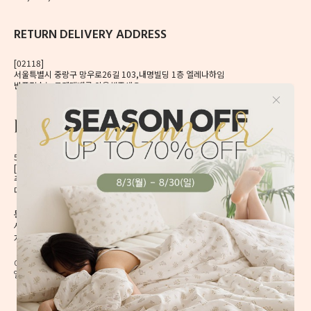
RETURN DELIVERY ADDRESS
[02118]
서울특별시 중랑구 망우로26길 103,내명빌딩 1층 엘레나하임
반품접수는 로젠택배를 이용해주세요.
56, Mangu-ro, Dongdaemun-gu, Seoul, Korea
[02496] 서울시 동대문구 망우로 56 이앤제이빌딩 6층
주식회사 이앤제이디자인
대표자 이재혁, 이예은
통신판매신고번호 2020-서울동대문-0224호
[CHECK]
사업자등록번호 413-86-01738
개인정보관리책임자 이예은,
enjdesign@naver.com
COPYRIGHT @ ELENAHEIM. ALL RIGHT RESERVED.
엘레나 하임의 모든 디자인과 내용은 무단 도용할 수 없습니다.