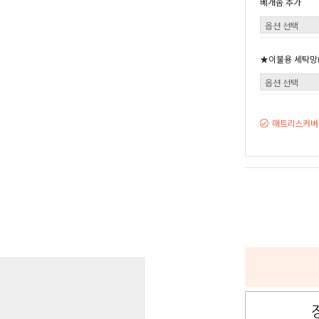
베개솜 추가
★이불용 세탁망(
매트리스커버,