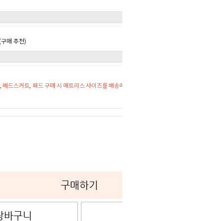
구매 추천)
 베드스커트, 패드 구매 시 매트리스 사이즈를 배송메시지에 기재해주세요.
0
구매하기
장바구니
관심상품