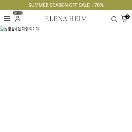
SUMMER SEASON OFF SALE ~70%
회원혜택
0