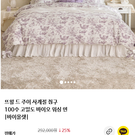
뜨왈 드 주이 사계절 침구
100수 고밀도 바이오 워싱 면
|바이올렛|
292,000원
25%
판매가