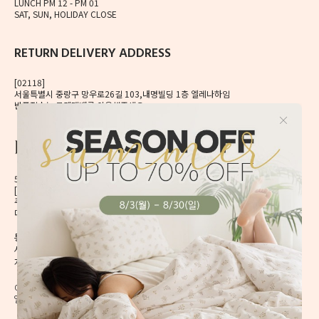
LUNCH PM 12 - PM 01
SAT, SUN, HOLIDAY CLOSE
RETURN DELIVERY ADDRESS
[02118]
서울특별시 중랑구 망우로26길 103,내명빌딩 1층 엘레나하임
반품접수는 로젠택배를 이용해주세요.
56, Mangu-ro, Dongdaemun-gu, Seoul, Korea
[02496] 서울시 동대문구 망우로 56 이앤제이빌딩 6층
주식회사 이앤제이디자인
대표자 이재혁, 이예은
통신판매신고번호 2020-서울동대문-0224호
[CHECK]
사업자등록번호 413-86-01738
개인정보관리책임자 이예은,
enjdesign@naver.com
COPYRIGHT @ ELENAHEIM. ALL RIGHT RESERVED.
엘레나 하임의 모든 디자인과 내용은 무단 도용할 수 없습니다.