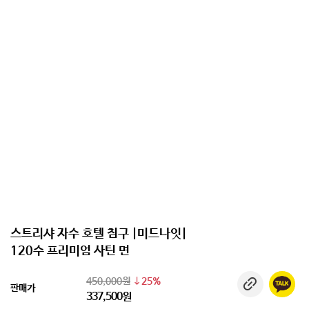
스트리샤 자수 호텔 침구 |미드나잇|
120수 프리미엄 사틴 면
450,000원
25%
판매가
337,500원