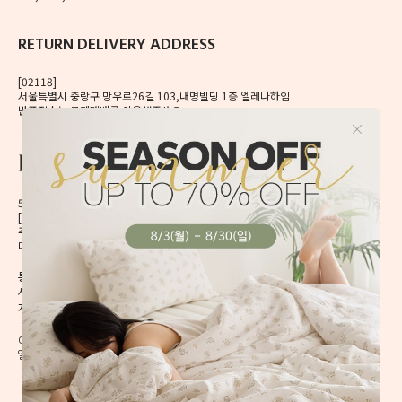
RETURN DELIVERY ADDRESS
[02118]
서울특별시 중랑구 망우로26길 103,내명빌딩 1층 엘레나하임
반품접수는 로젠택배를 이용해주세요.
56, Mangu-ro, Dongdaemun-gu, Seoul, Korea
[02496] 서울시 동대문구 망우로 56 이앤제이빌딩 6층
주식회사 이앤제이디자인
대표자 이재혁, 이예은
통신판매신고번호 2020-서울동대문-0224호
[CHECK]
사업자등록번호 413-86-01738
개인정보관리책임자 이예은,
enjdesign@naver.com
COPYRIGHT @ ELENAHEIM. ALL RIGHT RESERVED.
엘레나 하임의 모든 디자인과 내용은 무단 도용할 수 없습니다.