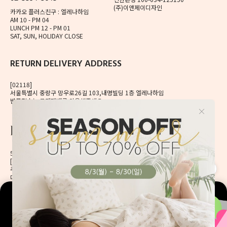
(주)이앤제이디자인
카카오 플러스친구 : 엘레나하임
AM 10 - PM 04
LUNCH PM 12 - PM 01
SAT, SUN, HOLIDAY CLOSE
RETURN DELIVERY ADDRESS
[02118]
서울특별시 중랑구 망우로26길 103,내명빌딩 1층 엘레나하임
반품접수는 로젠택배를 이용해주세요.
56, Mangu-ro, Dongdaemun-gu, Seoul, Korea
[02496] 서울시 동대문구 망우로 56 이앤제이빌딩 6층
오늘 하루 보지 않기
주식회사 이앤제이디자인
대표자 이재혁, 이예은
통신판매신고번호 2020-서울동대문-0224호
[CHECK]
사업자등록번호 413-86-01738
개인정보관리책임자 이예은,
enjdesign@naver.com