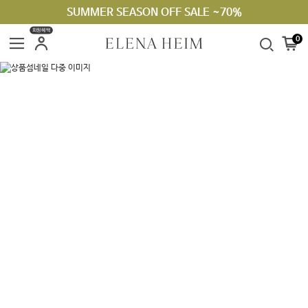
SUMMER SEASON OFF SALE ~70%
회원혜택
0