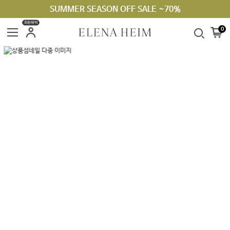
SUMMER SEASON OFF SALE ~70%
회원혜택
0