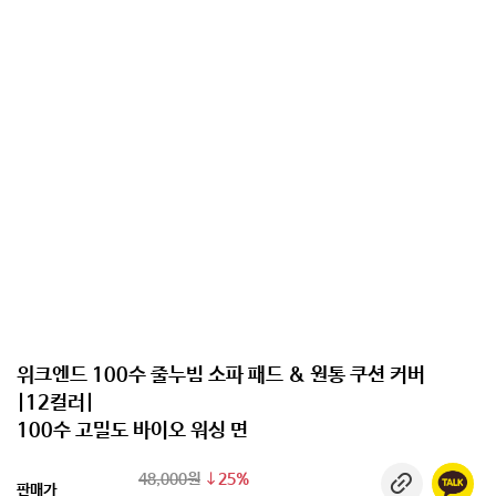
위크엔드 100수 줄누빔 소파 패드 & 원통 쿠션 커버
|12컬러|
100수 고밀도 바이오 워싱 면
48,000원
25%
판매가