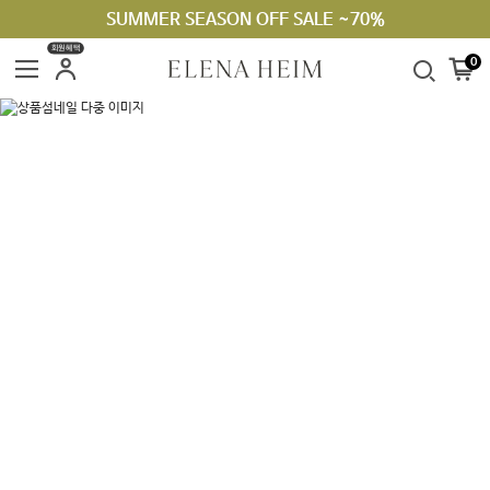
SUMMER SEASON OFF SALE ~70%
회원혜택
0