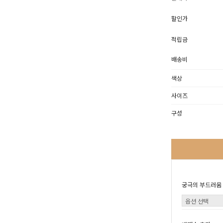
할인가
적립금
배송비
색상
사이즈
구성
궁극의 부드러움 1