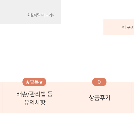
회원혜택 더 보기>
킹 구매
★필독★
0
배송/관리법 등
상품후기
유의사항