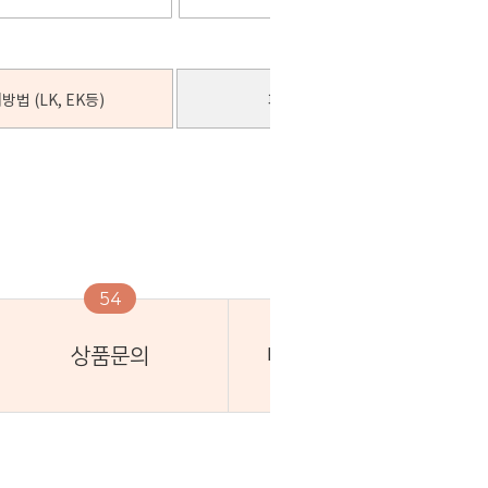
방법 (LK, EK등)
패딩솜 추가 안내
54
상품문의
배송 및 교환·환불