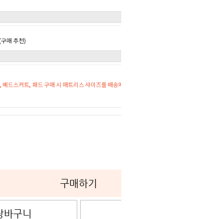
구매 추천)
 베드스커트, 패드 구매 시 매트리스 사이즈를 배송메시지에 기재해주세요.
0
구매하기
장바구니
관심상품