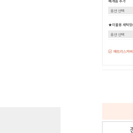
베개솜 추가
★이불용 세탁망(
매트리스커버,