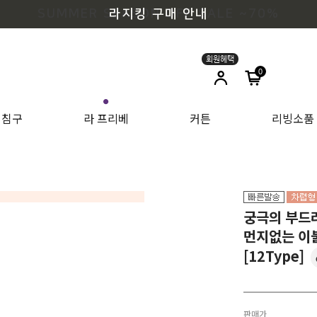
SUMMER SEASON OFF SALE ~70%
0
●
침구
라 프리베
커튼
리빙소품
궁극의 부드러
먼지없는 이
[12Type]
판매가