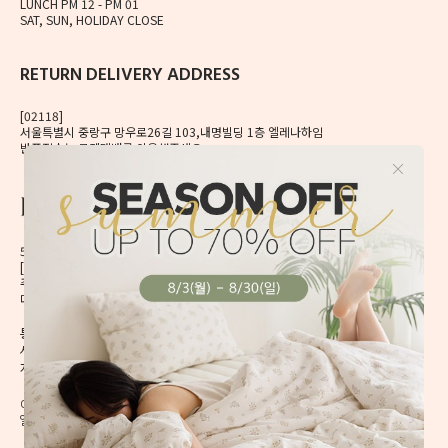
LUNCH PM 12 - PM 01
SAT, SUN, HOLIDAY CLOSE
RETURN DELIVERY ADDRESS
[02118]
서울특별시 중랑구 망우로26길 103,내명빌딩 1층 엘레나하임
반품접수는 로젠택배를 이용해주세요.
56, Mangu-ro, Dongdaemun-gu, Seoul, Korea
[02496] 서울시 동대문구 망우로 56 이앤제이빌딩 6층
주식회사 이앤제이디자인
대표자 이재혁, 이예은
통신판매신고번호 2020-서울동대문-0224호
[CHECK]
사업자등록번호 413-86-01738
개인정보관리책임자 이예은,
enjdesign@naver.com
COPYRIGHT @ ELENAHEIM. ALL RIGHT RESERVED.
엘레나 하임의 모든 디자인과 내용은 무단 도용할 수 없습니다.