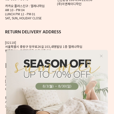
(주)이앤제이디자인
카카오 플러스친구 : 엘레나하임
AM 10 - PM 04
LUNCH PM 12 - PM 01
SAT, SUN, HOLIDAY CLOSE
RETURN DELIVERY ADDRESS
[02118]
서울특별시 중랑구 망우로26길 103,내명빌딩 1층 엘레나하임
반품접수는 로젠택배를 이용해주세요.
56, Mangu-ro, Dongdaemun-gu, Seoul, Korea
[02496] 서울시 동대문구 망우로 56 이앤제이빌딩 6층
주식회사 이앤제이디자인
대표자 이재혁, 이예은
통신판매신고번호 2020-서울동대문-0224호
[CHECK]
사업자등록번호 413-86-01738
개인정보관리책임자 이예은,
enjdesign@naver.com