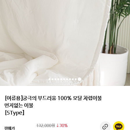
[여름용]궁극의 부드러움 100% 모달 차렵이불
먼지없는 이불
[5Type]
132,000원
30%
판매가