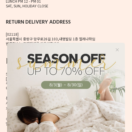
LUNCH PM 12 - PM 01
SAT, SUN, HOLIDAY CLOSE
RETURN DELIVERY ADDRESS
[02118]
서울특별시 중랑구 망우로26길 103,내명빌딩 1층 엘레나하임
반품접수는 로젠택배를 이용해주세요.
56, Mangu-ro, Dongdaemun-gu, Seoul, Korea
[02496] 서울시 동대문구 망우로 56 이앤제이빌딩 6층
주식회사 이앤제이디자인
대표자 이재혁, 이예은
통신판매신고번호 2020-서울동대문-0224호
[CHECK]
사업자등록번호 413-86-01738
개인정보관리책임자 이예은,
enjdesign@naver.com
COPYRIGHT @ ELENAHEIM. ALL RIGHT RESERVED.
엘레나 하임의 모든 디자인과 내용은 무단 도용할 수 없습니다.