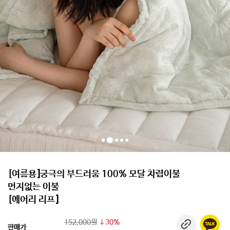
[여름용]궁극의 부드러움 100% 모달 차렵이불
먼지없는 이불
[에어리 리프]
152,000원
30%
판매가