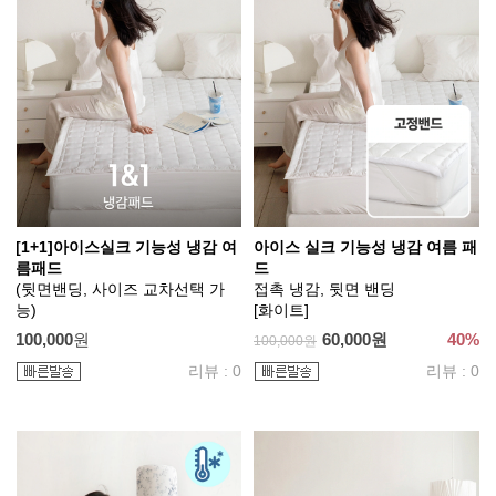
[1+1]아이스실크 기능성 냉감 여
아이스 실크 기능성 냉감 여름 패
름패드
드
(뒷면밴딩, 사이즈 교차선택 가
접촉 냉감, 뒷면 밴딩
능)
[화이트]
100,000
원
60,000원
40%
100,000원
리뷰 : 0
리뷰 : 0