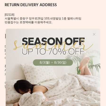
RETURN DELIVERY ADDRESS
[02118]
서울특별시 중랑구 망우로26길 103,내명빌딩 1층 엘레나하임
반품접수는 로젠택배를 이용해주세요.
56, Mangu-ro, Dongdaemun-gu, Seoul, Korea
[02496] 서울시 동대문구 망우로 56 이앤제이빌딩 6층
주식회사 이앤제이디자인
대표자 이재혁, 이예은
통신판매신고번호 2020-서울동대문-0224호
[CHECK]
사업자등록번호 413-86-01738
개인정보관리책임자 이예은,
enjdesign@naver.com
COPYRIGHT @ ELENAHEIM. ALL RIGHT RESERVED.
엘레나 하임의 모든 디자인과 내용은 무단 도용할 수 없습니다.
회사소개
이용약관
이용방법
개인정보취급방침
B2B 문의