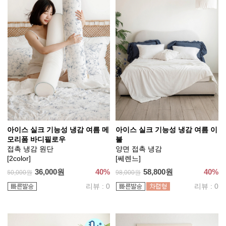
아이스 실크 기능성 냉감 여름 메
아이스 실크 기능성 냉감 여름 이
모리폼 바디필로우
불
접촉 냉감 원단
양면 접촉 냉감
[2color]
[쎄렌느]
36,000원
40%
58,800원
40%
60,000원
98,000원
리뷰 : 0
리뷰 : 0