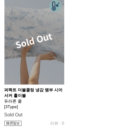
퍼펙트 더블쿨링 냉감 뱀부 시어
서커 홑이불
듀라론 쿨
[3Type]
Sold Out
리뷰 : 0