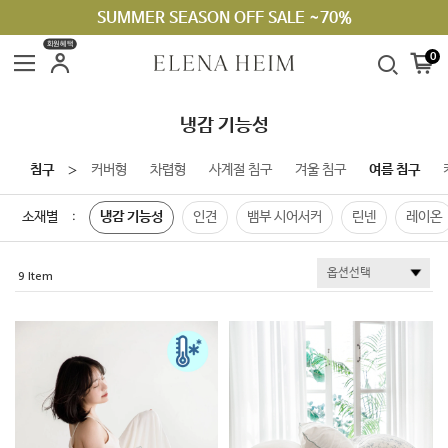
SUMMER SEASON OFF SALE ~70%
회원혜택
0
냉감 기능성
침구
커버형
차렵형
사계절 침구
겨울 침구
여름 침구
＞
소재별
냉감 기능성
인견
뱀부 시어서커
린넨
레이온
:
9