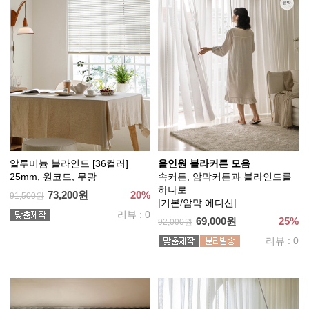
알루미늄 블라인드 [36컬러]
올인원 블라커튼 모음
25mm, 원코드, 무광
속커튼, 암막커튼과 블라인드를
하나로
73,200원
20%
91,500원
|기본/암막 에디션|
리뷰 : 0
69,000원
25%
92,000원
리뷰 : 0