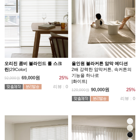
오리진 콤비 블라인드 롤 스크
올인원 블라커튼 암막 에디션
린
|29Color|
2배 강력한 암막커튼, 속커튼의
기능을 하나로
69,000원
25%
92,000원
|화이트|
리뷰 : 0
90,000원
25%
120,000원
리뷰 : 0