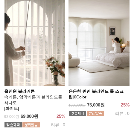
올인원 블라커튼
은은한 린넨 블라인드 롤 스크
속커튼, 암막커튼과 블라인드를
린
|6Color|
하나로
75,000원
25%
100,000원
|화이트|
리뷰 : 0
69,000원
25%
92,000원
리뷰 : 0