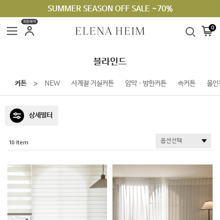
SUMMER SEASON OFF SALE ~70%
회원혜택
0
블라인드
커튼
NEW
사계절 거실커튼
암막 · 방한커튼
속커튼
올인
＞
상세필터
10