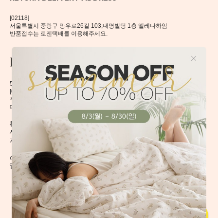
[02118]
서울특별시 중랑구 망우로26길 103,내명빌딩 1층 엘레나하임
반품접수는 로젠택배를 이용해주세요.
56, Mangu-ro, Dongdaemun-gu, Seoul, Korea
[02496] 서울시 동대문구 망우로 56 이앤제이빌딩 6층
주식회사 이앤제이디자인
대표자 이재혁, 이예은
통신판매신고번호 2020-서울동대문-0224호
[CHECK]
사업자등록번호 413-86-01738
개인정보관리책임자 이예은,
enjdesign@naver.com
COPYRIGHT @ ELENAHEIM. ALL RIGHT RESERVED.
엘레나 하임의 모든 디자인과 내용은 무단 도용할 수 없습니다.
회사소개
이용약관
이용방법
개인정보취급방침
B2B 문의