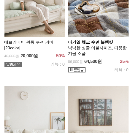
에브리데이 원통 쿠션 커버
아가일 체크 수면 블랭킷
|20color|
넉넉한 싱글 이불사이즈, 따뜻한
겨울 소품
20,000원
50%
40,000원
64,500원
25%
86,000원
리뷰 : 0
리뷰 : 0