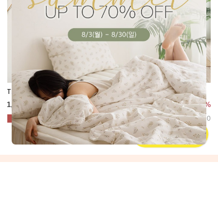
Thank you 카드
트로피컬 스파이스 쿠션 커버
1,000
원
11,400원
70%
38,000원
리뷰 : 0
리뷰 : 0
INSTAGRAM
@www_elenaheim_com
엘레나하임 인스타그램 / 카카오 채널친구를 팔로우 하시면
각종 신제품 출시 및 이벤트 소식을 가장 먼저 만나실 수 있습니다.