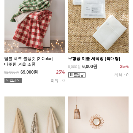
덤블 체크 블랭킷 |2 Color|
무형광 이불 세탁망 [특대형]
따뜻한 겨울 소품
6,000원
25%
8,000원
69,000원
25%
92,000원
리뷰 : 0
리뷰 : 0