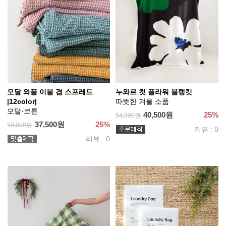
모달 와플 이불 겸 스프레드
누와르 컷 플라워 블랭킷
|12color|
따뜻한 겨울 소품
모달·코튼
40,500원
25%
54,000원
37,500원
25%
50,000원
리뷰 : 0
리뷰 : 0