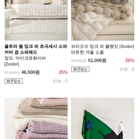
울트라 웜 밍크 퍼 초극세사 소파
브리오슈 밍크 퍼 블랭킷 |3color|
커버 겸 소파패드
따뜻한 겨울 소품
장모, 마이크로화이바
51,000원
25%
68,000원
[2color]
리뷰 : 0
46,500원
25%
62,000원
리뷰 : 0