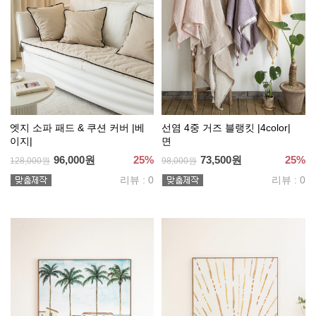
엣지 소파 패드 & 쿠션 커버 |베
선염 4중 거즈 블랭킷 |4color|
이지|
면
96,000원
25%
73,500원
25%
128,000원
98,000원
리뷰 : 0
리뷰 : 0