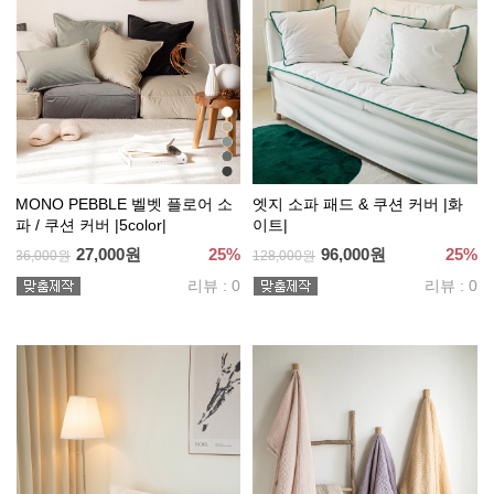
MONO PEBBLE 벨벳 플로어 소
엣지 소파 패드 & 쿠션 커버 |화
파 / 쿠션 커버 |5color|
이트|
27,000원
25%
96,000원
25%
36,000원
128,000원
리뷰 : 0
리뷰 : 0