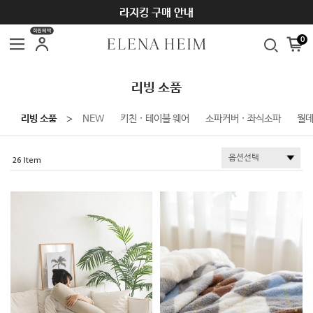
SUMMER SEASON OFF SALE ~70%
라지킹 구매 안내
회원혜택
0
리빙 소품
리빙 소품
NEW
키친 · 테이블 웨어
소파커버 · 좌식소파
월
＞
26