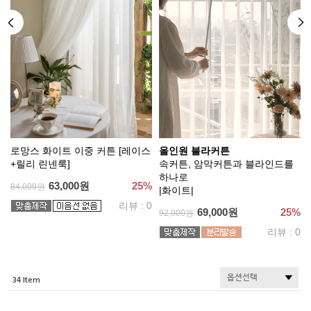
크
로망스 화이트 이중 커튼 [레이스
올인원 블라커튼
+릴리 린넨룩]
속커튼, 암막커튼과 블라인드를
하나로
63,000원
25%
84,000원
|화이트|
%
리뷰 : 0
69,000원
25%
92,000원
0
리뷰 : 0
34