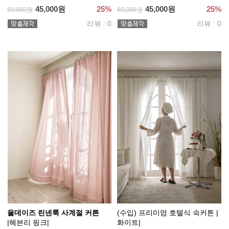
45,000원
25%
45,000원
25%
60,000원
60,000원
리뷰 : 0
리뷰 : 0
올데이즈 린넨룩 사계절 커튼
(수입) 프리미엄 호텔식 속커튼 |
|헤븐리 핑크|
화이트|