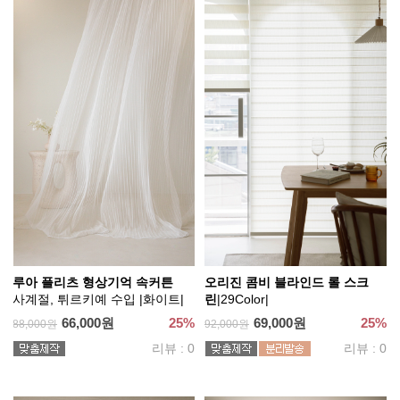
루아 플리츠 형상기억 속커튼
오리진 콤비 블라인드 롤 스크
사계절, 튀르키예 수입 |화이트|
린
|29Color|
66,000원
25%
69,000원
25%
88,000원
92,000원
리뷰 : 0
리뷰 : 0