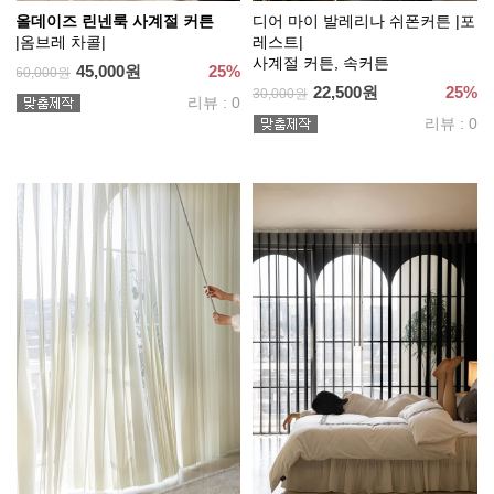
올데이즈 린넨룩 사계절 커튼
디어 마이 발레리나 쉬폰커튼 |포
|옴브레 차콜|
레스트|
사계절 커튼, 속커튼
45,000원
25%
60,000원
22,500원
25%
30,000원
리뷰 : 0
리뷰 : 0