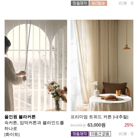
리뷰 : 0
올인원 블라커튼
프리미엄 트위드 커튼 |내추럴|
속커튼, 암막커튼과 블라인드를
63,000원
25%
84,000원
하나로
리뷰 : 0
|화이트|