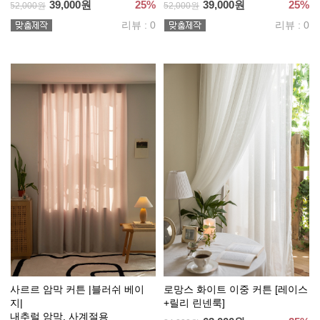
39,000원
25%
39,000원
25%
52,000원
52,000원
리뷰 : 0
리뷰 : 0
사르르 암막 커튼 |블러쉬 베이
로망스 화이트 이중 커튼 [레이스
지|
+릴리 린넨룩]
내추럴 암막, 사계절용