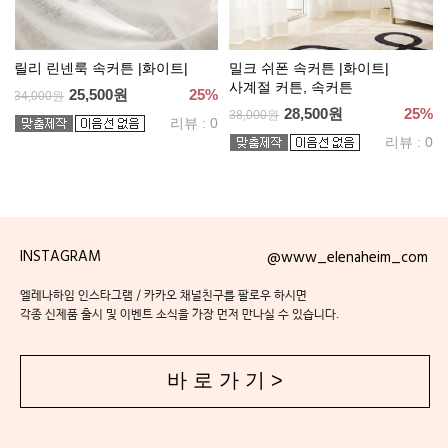
릴리 린넨룩 속커튼 |화이트|
밀크 쉬폰 속커튼 |화이트|
사계절 커튼, 속커튼
25,500원
25%
34,000원
28,500원
25%
38,000원
리뷰 : 0
리뷰 : 0
INSTAGRAM
@www_elenaheim_com
엘레나하임 인스타그램 / 카카오 채널친구를 팔로우 하시면
각종 신제품 출시 및 이벤트 소식을 가장 먼저 만나실 수 있습니다.
바 로 가 기 >