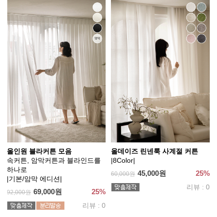
올인원 블라커튼 모음
올데이즈 린넨룩 사계절 커튼
속커튼, 암막커튼과 블라인드를
|8Color|
하나로
45,000원
25%
60,000원
|기본/암막 에디션|
리뷰 : 0
69,000원
25%
92,000원
리뷰 : 0