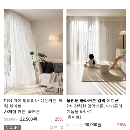
디어 마이 발레리나 쉬폰커튼 |크
올인원 블라커튼 암막 에디션
림 화이트|
2배 강력한 암막커튼, 속커튼의
사계절 커튼, 속커튼
기능을 하나로
|화이트|
22,500원
25%
30,000원
90,000원
25%
120,000원
리뷰 : 0