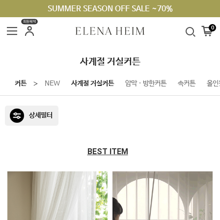
SUMMER SEASON OFF SALE ~70%
라지킹 구매 안내
회원혜택
0
사계절 거실커튼
커튼
NEW
사계절 거실커튼
암막 · 방한커튼
속커튼
올인
＞
상세필터
BEST ITEM