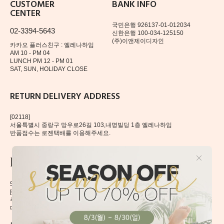
CUSTOMER
BANK INFO
CENTER
국민은행 926137-01-012034
02-3394-5643
신한은행 100-034-125150
(주)이앤제이디자인
카카오 플러스친구 : 엘레나하임
AM 10 - PM 04
LUNCH PM 12 - PM 01
SAT, SUN, HOLIDAY CLOSE
RETURN DELIVERY ADDRESS
[02118]
서울특별시 중랑구 망우로26길 103,내명빌딩 1층 엘레나하임
반품접수는 로젠택배를 이용해주세요.
56, Mangu-ro, Dongdaemun-gu, Seoul, Korea
[02496] 서울시 동대문구 망우로 56 이앤제이빌딩 6층
주식회사 이앤제이디자인
대표자 이재혁, 이예은