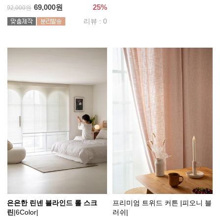
69,000원
25%
92,000원
리뷰 : 0
은은한 린넨 블라인드 롤 스크
프리미엄 트위드 커튼 |피오니 블
린
|6Color|
러쉬|