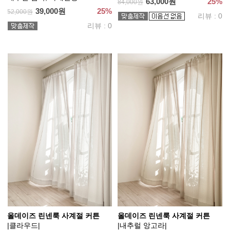
63,000원
25%
84,000원
39,000원
25%
52,000원
리뷰 : 0
리뷰 : 0
올데이즈 린넨룩 사계절 커튼
올데이즈 린넨룩 사계절 커튼
|클라우드|
|내추럴 앙고라|