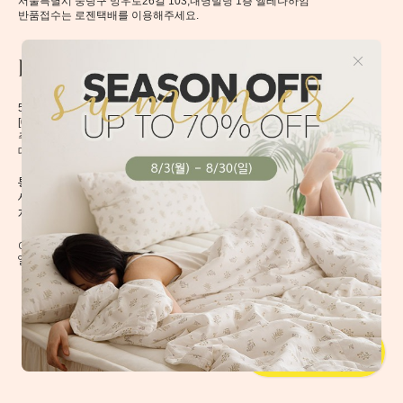
서울특별시 중랑구 망우로26길 103,내명빌딩 1층 엘레나하임
반품접수는 로젠택배를 이용해주세요.
56, Mangu-ro, Dongdaemun-gu, Seoul, Korea
[02496] 서울시 동대문구 망우로 56 이앤제이빌딩 6층
주식회사 이앤제이디자인
대표자 이재혁, 이예은
통신판매신고번호 2020-서울동대문-0224호
[CHECK]
사업자등록번호 413-86-01738
개인정보관리책임자 이예은,
enjdesign@naver.com
COPYRIGHT @ ELENAHEIM. ALL RIGHT RESERVED.
엘레나 하임의 모든 디자인과 내용은 무단 도용할 수 없습니다.
회사소개
이용약관
이용방법
개인정보취급방침
B2B 문의