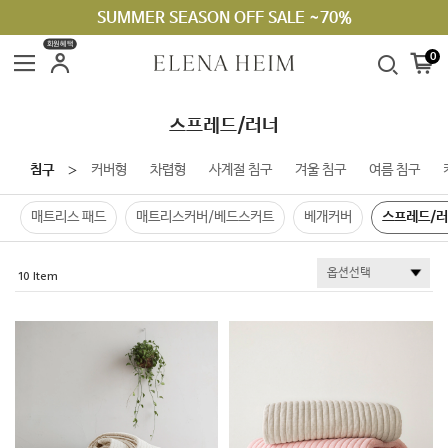
SUMMER SEASON OFF SALE ~70%
라지킹 구매 안내
회원혜택
0
스프레드/러너
침구
커버형
차렵형
사계절 침구
겨울 침구
여름 침구
＞
매트리스 패드
매트리스커버/베드스커트
베개커버
스프레드/
10