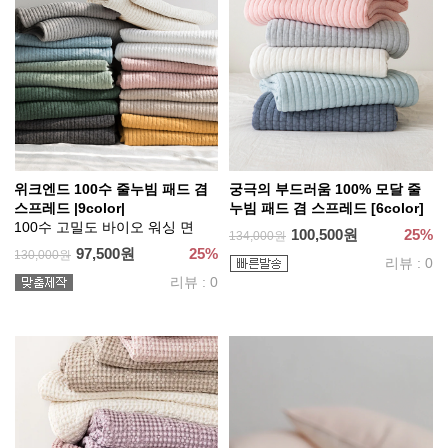
위크엔드 100수 줄누빔 패드 겸
궁극의 부드러움 100% 모달 줄
스프레드 |9color|
누빔 패드 겸 스프레드 [6color]
100수 고밀도 바이오 워싱 면
100,500원
25%
134,000원
97,500원
25%
130,000원
리뷰 : 0
리뷰 : 0