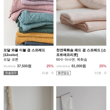
모달 와플 이불 겸 스프레드
천연목화솜 패드 겸 스프레드 [소
|12color|
프트애프리콧]
모달·코튼
60수 아사면, 목화솜
37,500원
25%
81,000원
25%
50,000원
108,000원
리뷰 : 0
리뷰 : 0