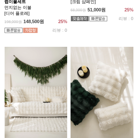
렵이불세트
[크림 샴페인]
먼지없는 이불
51,000원
25%
68,000원
[디어 플로레]
리뷰 : 0
148,500원
25%
198,000원
리뷰 : 0