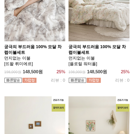
궁극의 부드러움 100% 모달 차
궁극의 부드러움 100% 모달 차
렵이불세트
렵이불세트
먼지없는 이불
먼지없는 이불
[뜨왈 뤼미에르]
[플로럴 워터폴]
148,500원
25%
148,500원
25%
198,000원
198,000원
리뷰 : 0
리뷰 : 0