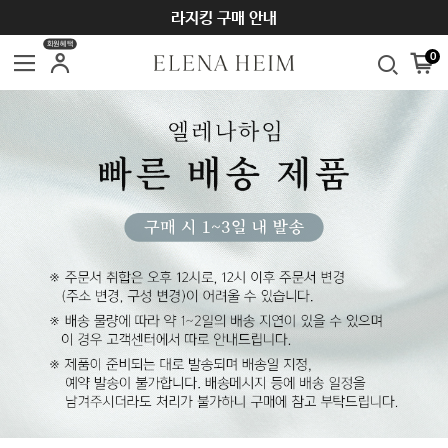
SUMMER SEASON OFF SALE ~70%
회원혜택
0