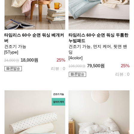
타임리스 60수 순면 워싱 베개커
타임리스 60수 순면 워싱 두툼한
버
누빔패드
건조기 가능
건조기 가능, 먼지 케어, 뒷면 밴
[5Type]
딩
[4color]
18,000원
25%
24,000원
79,500원
25%
106,000원
리뷰 : 0
리뷰 : 0