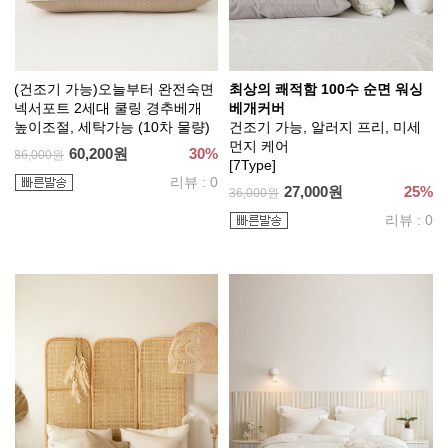
(건조기 가능)오늘부터 완전숙면
최상의 쾌적함 100수 순면 워싱
넥서포트 2세대 쿨링 경추베개
베개커버
높이조절, 세탁가능 (10차 물량)
건조기 가능, 알러지 프리, 미세
먼지 케어
60,200원
30%
86,000원
[7Type]
리뷰 : 0
27,000원
25%
36,000원
리뷰 : 0