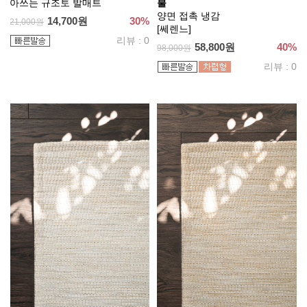
아쓰는 규조토 발매트
불
양면 접촉 냉감
14,700원
30%
21,000원
[쎄렌느]
리뷰 : 0
58,800원
40%
98,000원
리뷰 : 0