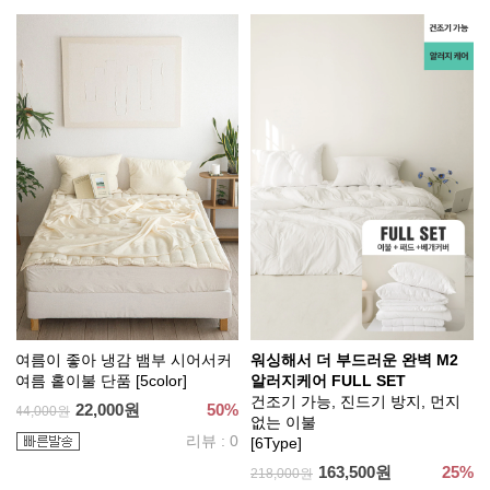
여름이 좋아 냉감 뱀부 시어서커
워싱해서 더 부드러운 완벽 M2
여름 홑이불 단품 [5color]
알러지케어 FULL SET
건조기 가능, 진드기 방지, 먼지
22,000원
50%
44,000원
없는 이불
리뷰 : 0
[6Type]
163,500원
25%
218,000원