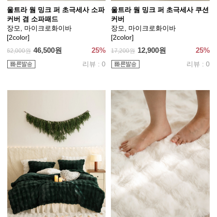
울트라 웜 밍크 퍼 초극세사 소파
울트라 웜 밍크 퍼 초극세사 쿠션
커버 겸 소파패드
커버
장모, 마이크로화이바
장모, 마이크로화이바
[2color]
[2color]
46,500원
25%
12,900원
25%
62,000원
17,200원
리뷰 : 0
리뷰 : 0