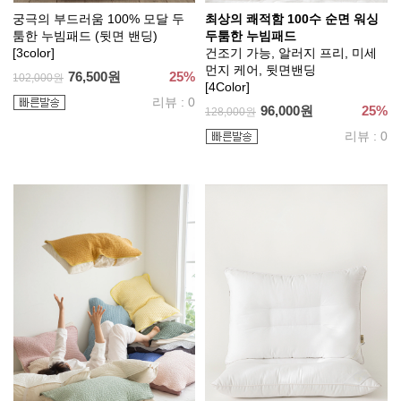
궁극의 부드러움 100% 모달 두
최상의 쾌적함 100수 순면 워싱
툼한 누빔패드 (뒷면 밴딩)
두툼한 누빔패드
[3color]
건조기 가능, 알러지 프리, 미세
먼지 케어, 뒷면밴딩
76,500원
25%
102,000원
[4Color]
리뷰 : 0
96,000원
25%
128,000원
리뷰 : 0