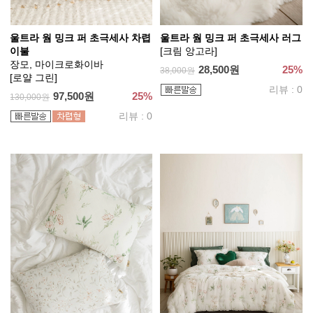
울트라 웜 밍크 퍼 초극세사 차렵
울트라 웜 밍크 퍼 초극세사 러그
이불
[크림 앙고라]
장모, 마이크로화이바
28,500원
25%
38,000원
[로얄 그린]
리뷰 : 0
97,500원
25%
130,000원
리뷰 : 0