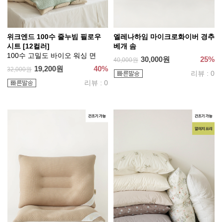
위크엔드 100수 줄누빔 필로우
엘레나하임 마이크로화이버 경추
시트 [12컬러]
베개 솜
100수 고밀도 바이오 워싱 면
30,000원
25%
40,000원
19,200원
40%
32,000원
리뷰 : 0
리뷰 : 0