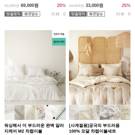
69,000원
25%
33,000원
25%
92,000원
44,000원
리뷰 : 0
리뷰 : 0
워싱해서 더 부드러운 완벽 알러
[사계절용]궁극의 부드러움
지케어 M2 차렵이불
100% 모달 차렵이불세트