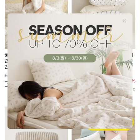
궁극의 부드러움 100% 모달 차
워싱해서 더 부드러운 완벽 알러
렵이불세트 [블리스]
지케어 M2 베개커버
먼지없는 이불
진드기 방지
[6Type]
148,500원
25%
198,000원
13,500원
25%
18,000원
리뷰 : 0
리뷰 : 0