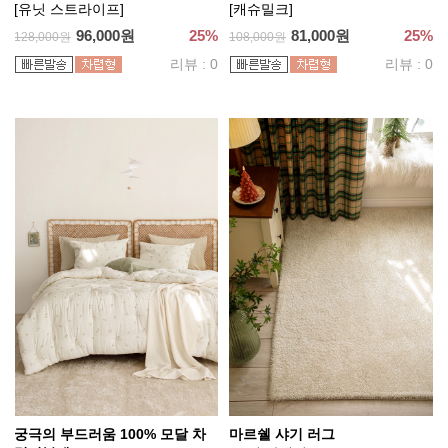
[유닛 스트라이프]
[캐슈밀크]
96,000원
25%
81,000원
25%
128,000원
108,000원
리뷰 : 0
리뷰 : 0
궁극의 부드러움 100% 모달 차
마르쉘 샤기 러그