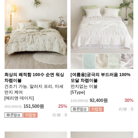
최상의 쾌적함 100수 순면 워싱
[여름용]궁극의 부드러움 100%
차렵이불
모달 차렵이불
건조기 가능, 알러지 프리, 미세
먼지없는 이불
먼지 케어
[5Type]
[메리앤 데이지]
92,400원
30%
132,000원
151,500원
25%
202,000원
리뷰 : 0
리뷰 : 0