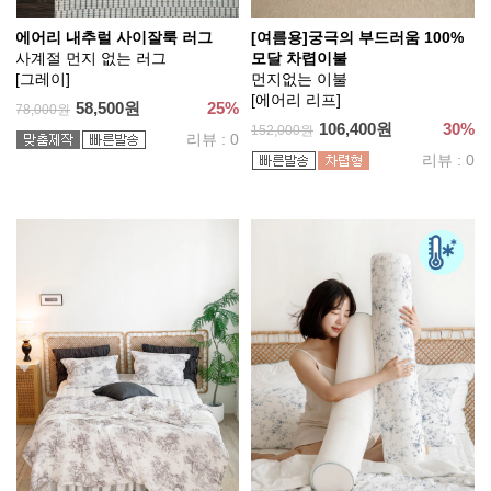
에어리 내추럴 사이잘룩 러그
[여름용]궁극의 부드러움 100%
사계절 먼지 없는 러그
모달 차렵이불
[그레이]
먼지없는 이불
[에어리 리프]
58,500원
25%
78,000원
106,400원
30%
152,000원
리뷰 : 0
리뷰 : 0