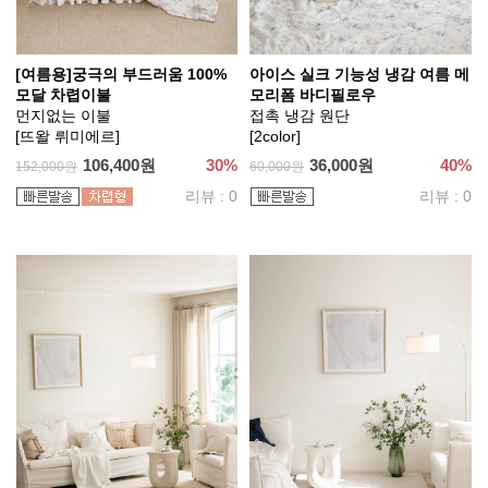
[여름용]궁극의 부드러움 100%
아이스 실크 기능성 냉감 여름 메
모달 차렵이불
모리폼 바디필로우
먼지없는 이불
접촉 냉감 원단
[뜨왈 뤼미에르]
[2color]
106,400원
30%
36,000원
40%
152,000원
60,000원
리뷰 : 0
리뷰 : 0